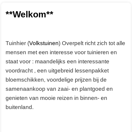
2023
**Welkom**
2022
ALGEMEEN
Tuinhier (
Volkstuinen
) Overpelt richt zich tot alle
mensen met een interesse voor tuinieren en
Bestuur
staat voor : maandelijks een interessante
voordracht , een uitgebreid lessenpakket
Lidgeld
bloemschikken, voordelige prijzen bij de
Contact
samenaankoop van zaai- en plantgoed en
genieten van mooie reizen in binnen- en
Privacybeleid
buitenland.