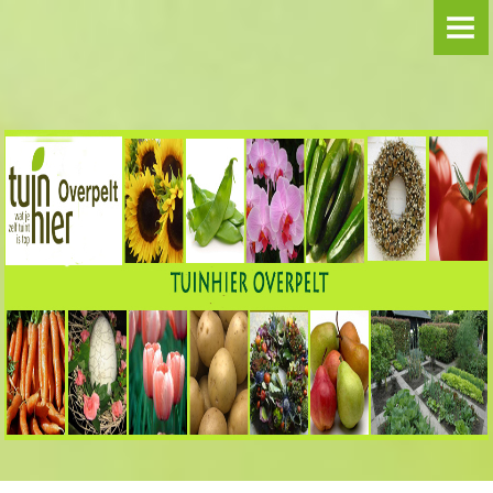
**WELKOM**
VOORDRACHTEN
BLOEMSCHIKKEN
Groep Hanne
Groep Martijn
SAMENAANKOPEN
REIZEN/UITSTAPPEN
FOTO-ALBUMS
2024